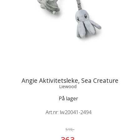
Angie Aktivitetsleke, Sea Creature
Liewood
På lager
Art.nr:
lw20041-2494
519,-
363,-