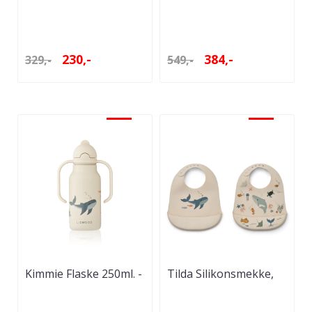
Creature/Sandy
Creature / Sandy
230,-
384,-
329,-
549,-
-30%
-30%
Kimmie Flaske 250ml. -
Tilda Silikonsmekke,
Sea Creature / Sandy
2pk Sea Creature /
Sandy