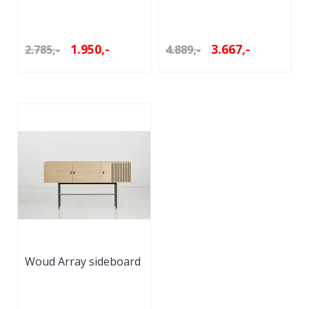
1.950,-
3.667,-
2.785,-
4.889,-
Woud Array sideboard
(180 cm) -
Hvitpigmentert ...