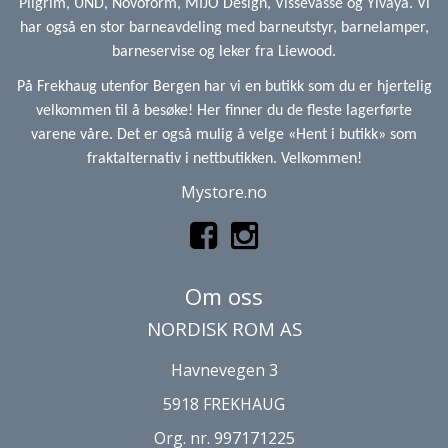
Pilgrim, UND, Novoform, MIJO Design, Vissevasse og Ylvaya. Vi
har også en stor barneavdeling med barneutstyr, barnelamper,
barneservise og leker fra Liewood.
På Frekhaug utenfor Bergen har vi en butikk som du er hjertelig
velkommen til å besøke! Her finner du de fleste lagerførte
varene våre. Det er også mulig å velge «Hent i butikk» som
fraktalternativ i nettbutikken. Velkommen!
Mystore.no
Om oss
NORDISK ROM AS
Havnevegen 3
5918 FREKHAUG
Org. nr. 997171225