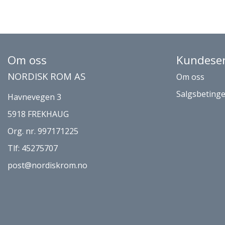
Om oss
Kundeser
NORDISK ROM AS
Om oss
Salgsbetinge
Havnevegen 3
5918 FREKHAUG
Org. nr. 997171225
Tlf:
45275707
post@nordiskrom.no