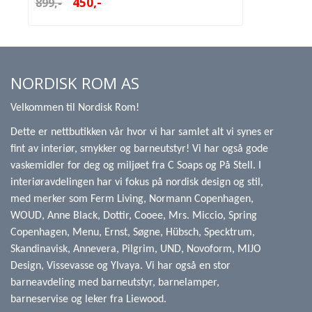
450,-
899,-
NORDISK ROM AS
Velkommen til Nordisk Rom!
Dette er nettbutikken vår hvor vi har samlet alt vi synes er
fint av interiør, smykker og barneutstyr! Vi har også gode
vaskemidler for deg og miljøet fra C Soaps og På Stell. I
interiøravdelingen har vi fokus på nordisk design og stil,
med merker som Ferm Living, Normann Copenhagen,
WOUD, Anne Black, Dottir, Cooee, Mrs. Miccio, Spring
Copenhagen, Menu, Ernst, Søgne, Hübsch, Specktrum,
Skandinavisk, Annevera, Pilgrim, UND, Novoform, MIJO
Design, Vissevasse og Ylvaya. Vi har også en stor
barneavdeling med barneutstyr, barnelamper,
barneservise og leker fra Liewood.