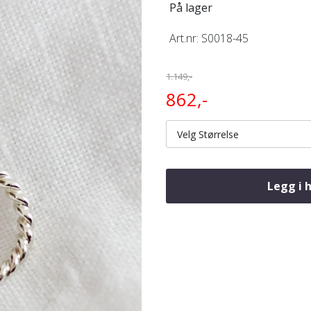
På lager
Art.nr:
S0018-45
1.149,-
862,-
Velg Størrelse
Legg i 