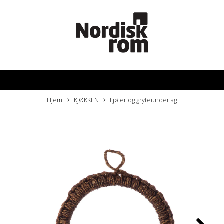
Hjem
KJØKKEN
Fjøler og gryteunderlag