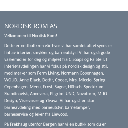
NORDISK ROM AS
Velkommen til Nordisk Rom!
Dette er nettbutikken vår hvor vi har samlet alt vi synes er
fint av interiør, smykker og barneutstyr! Vi har også gode
vaskemidler for deg og miljøet fra C Soaps og På Stell. I
interiøravdelingen har vi fokus på nordisk design og stil,
med merker som Ferm Living, Normann Copenhagen,
WOUD, Anne Black, Dottir, Cooee, Mrs. Miccio, Spring
Copenhagen, Menu, Ernst, Søgne, Hübsch, Specktrum,
Skandinavisk, Annevera, Pilgrim, UND, Novoform, MIJO
Design, Vissevasse og Ylvaya. Vi har også en stor
barneavdeling med barneutstyr, barnelamper,
barneservise og leker fra Liewood.
På Frekhaug utenfor Bergen har vi en butikk som du er