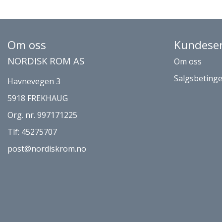
Om oss
Kundeser
NORDISK ROM AS
Om oss
Salgsbetinge
Havnevegen 3
5918 FREKHAUG
Org. nr. 997171225
Tlf:
45275707
post@nordiskrom.no