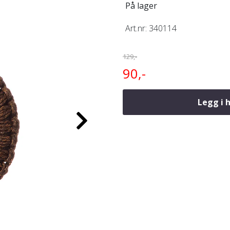
På lager
Art.nr:
340114
129,-
90,-
Legg i 