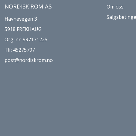
NORDISK ROM AS
Om oss
Salgsbetinge
Havnevegen 3
5918 FREKHAUG
Org. nr. 997171225
Tlf:
45275707
post@nordiskrom.no