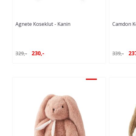
Agnete Koseklut - Kanin
Camdon Ko
230,-
237
329,-
339,-
-30%