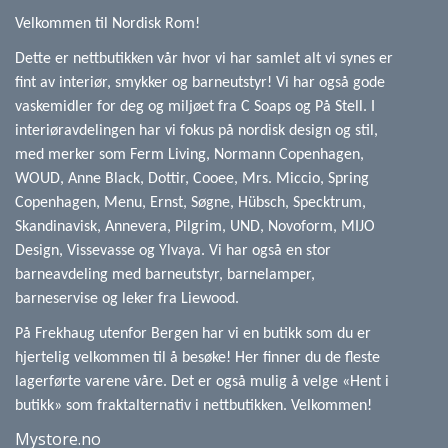
Velkommen til Nordisk Rom!
Dette er nettbutikken vår hvor vi har samlet alt vi synes er
fint av interiør, smykker og barneutstyr! Vi har også gode
vaskemidler for deg og miljøet fra C Soaps og På Stell. I
interiøravdelingen har vi fokus på nordisk design og stil,
med merker som Ferm Living, Normann Copenhagen,
WOUD, Anne Black, Dottir, Cooee, Mrs. Miccio, Spring
Copenhagen, Menu, Ernst, Søgne, Hübsch, Specktrum,
Skandinavisk, Annevera, Pilgrim, UND, Novoform, MIJO
Design, Vissevasse og Ylvaya. Vi har også en stor
barneavdeling med barneutstyr, barnelamper,
barneservise og leker fra Liewood.
På Frekhaug utenfor Bergen har vi en butikk som du er
hjertelig velkommen til å besøke! Her finner du de fleste
lagerførte varene våre. Det er også mulig å velge «Hent i
butikk» som fraktalternativ i nettbutikken. Velkommen!
Mystore.no