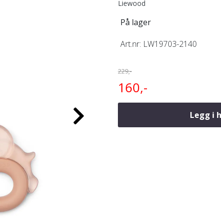
Liewood
På lager
Art.nr:
LW19703-2140
229,-
160,-
Legg i 