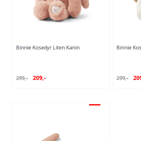
Binnie Kosedyr Liten Kanin
Binnie Ko
209,-
209
299,-
299,-
-30%