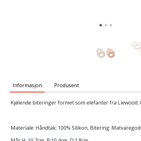
Informasjon
Produsent
Kjølende biteringer formet som elefanter fra Liewood. 
Materiale: Håndtak: 100% Silikon, Bitering: Matvaregodk
Mål: H: 10,7cm, B:10,4cm, D:1,8cm.