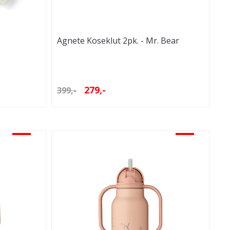
Agnete Koseklut 2pk. - Mr. Bear
Tuscany ...
279,-
399,-
-30%
-30%