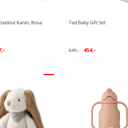
seklut Kanin, Rosa
Ted Baby Gift Set
,-
454,-
649,-
-30%