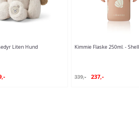
sedyr Liten Hund
Kimmie Flaske 250ml. - Shell
Tuscany
,-
237,-
339,-