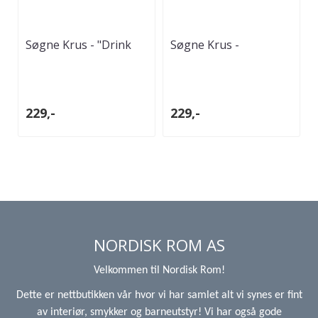
Søgne Krus - "Drink
Søgne Krus -
coffe and be
"Komplimentet" av
awesome"
Trygve Skaug
229,-
229,-
NORDISK ROM AS
Velkommen til Nordisk Rom!
Dette er nettbutikken vår hvor vi har samlet alt vi synes er fint
av interiør, smykker og barneutstyr! Vi har også gode