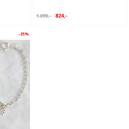
824,-
1.099,-
-25%