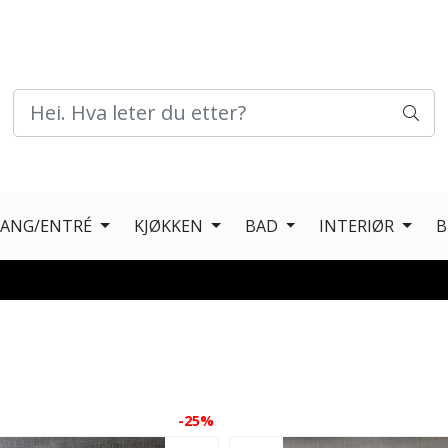
GANG/ENTRÉ
KJØKKEN
BAD
INTERIØR
B
-25%