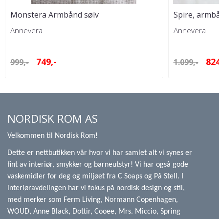
Monstera Armbånd sølv
Spire, armbå
Annevera
Annevera
749,-
824
999,-
1.099,-
NORDISK ROM AS
Velkommen til Nordisk Rom!
Dette er nettbutikken vår hvor vi har samlet alt vi synes er
fint av interiør, smykker og barneutstyr! Vi har også gode
vaskemidler for deg og miljøet fra C Soaps og På Stell. I
interiøravdelingen har vi fokus på nordisk design og stil,
med merker som Ferm Living, Normann Copenhagen,
WOUD, Anne Black, Dottir, Cooee, Mrs. Miccio, Spring