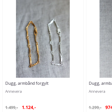
Dugg, armbånd forgylt
Dugg, armbå
Annevera
Annevera
1.124,-
974
1.499,-
1.299,-