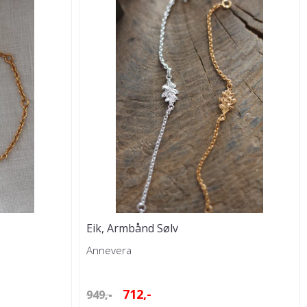
Eik, Armbånd Sølv
Annevera
712,-
949,-