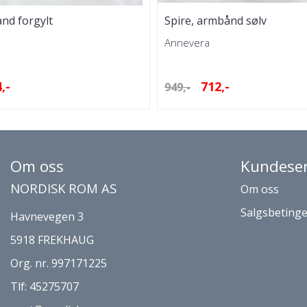
nd forgylt
Spire, armbånd sølv
Annevera
,-
712,-
949,-
Om oss
Kundeser
NORDISK ROM AS
Om oss
Salgsbetinge
Havnevegen 3
5918 FREKHAUG
Org. nr. 997171225
Tlf:
45275707