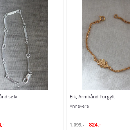
nd sølv
Eik, Armbånd Forgylt
Annevera
,-
824,-
1.099,-