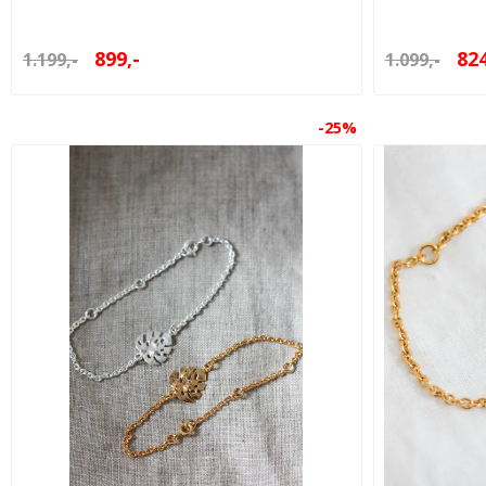
899,-
824
1.199,-
1.099,-
-25%