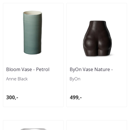
Bloom Vase - Petrol
ByOn Vase Nature -
Brun
Anne Black
ByOn
300,-
499,-