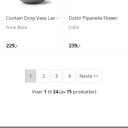
Contain Drop Vase Lav -
Dottir Pipanella Flower
Mørk grå
Micro Vase Blågrå
Anne Black
Dottir
229,-
239,-
1
2
3
4
Neste >>
Viser
1
til
24
(av
75
produkter)