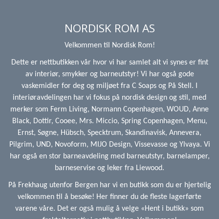
NORDISK ROM AS
Velkommen til Nordisk Rom!
Dette er nettbutikken vår hvor vi har samlet alt vi synes er fint
av interiør, smykker og barneutstyr! Vi har også gode
vaskemidler for deg og miljøet fra C Soaps og På Stell. I
interiøravdelingen har vi fokus på nordisk design og stil, med
merker som Ferm Living, Normann Copenhagen, WOUD, Anne
Black, Dottir, Cooee, Mrs. Miccio, Spring Copenhagen, Menu,
Ernst, Søgne, Hübsch, Specktrum, Skandinavisk, Annevera,
Pilgrim, UND, Novoform, MIJO Design, Vissevasse og Ylvaya. Vi
har også en stor barneavdeling med barneutstyr, barnelamper,
barneservise og leker fra Liewood.
På Frekhaug utenfor Bergen har vi en butikk som du er hjertelig
velkommen til å besøke! Her finner du de fleste lagerførte
varene våre. Det er også mulig å velge «Hent i butikk» som