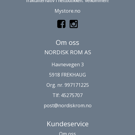
fraktalternativ i nettbutikken. Velkommen!
Mystore.no
Om oss
NORDISK ROM AS
Havnevegen 3
5918 FREKHAUG
Org. nr. 997171225
Tlf:
45275707
post@nordiskrom.no
Kundeservice
Om oss