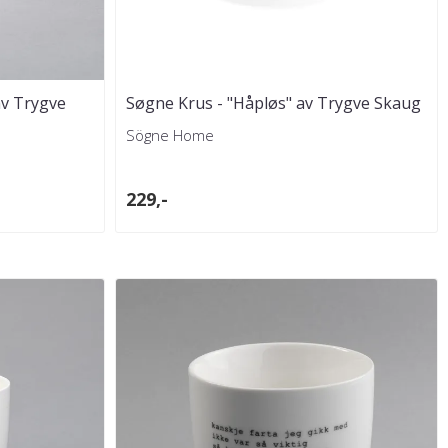
av Trygve
Søgne Krus - "Håpløs" av Trygve Skaug
Sögne Home
229,-