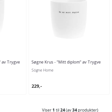
 av Trygve
Søgne Krus - "Mitt diplom" av Trygve
Skaug
Sögne Home
229,-
Viser
1
til
24
(av
34
produkter)