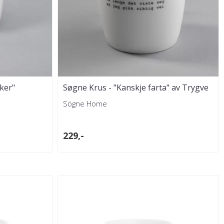
ker"
Søgne Krus - "Kanskje farta" av Trygve
Skaug
Sögne Home
229,-