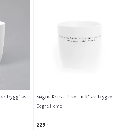
 er trygg" av
Søgne Krus - "Livet mitt" av Trygve
Skaug
Sögne Home
229,-