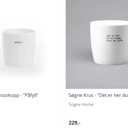
ssokopp - "Påfyll"
Søgne Krus - "Det er her du
Trygve ...
Sögne Home
229,-