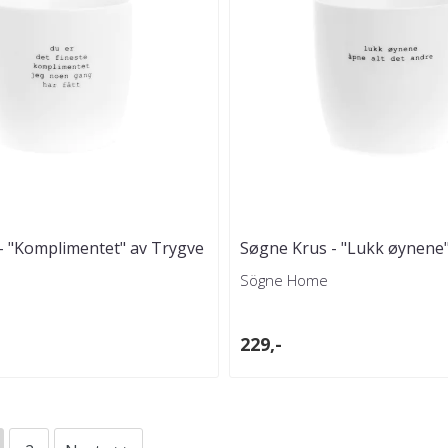
- "Komplimentet" av Trygve
Søgne Krus - "Lukk øynene"
Skaug
Sögne Home
229,-