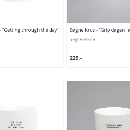
 "Getting through the day"
Søgne Krus - "Grip dagen" 
Skaug
Sögne Home
229,-