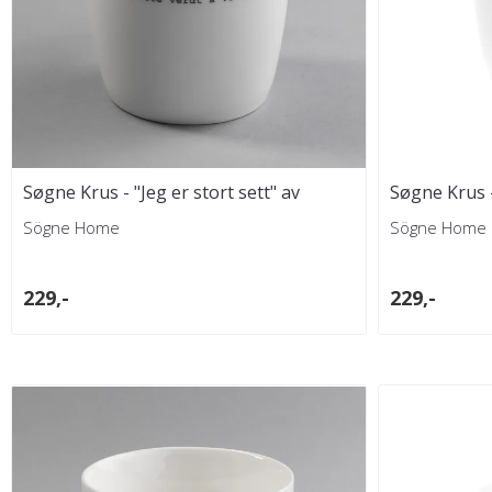
Søgne Krus - "Jeg er stort sett" av
Søgne Krus -
Trygve Skaug
Skaug
Sögne Home
Sögne Home
229,-
229,-