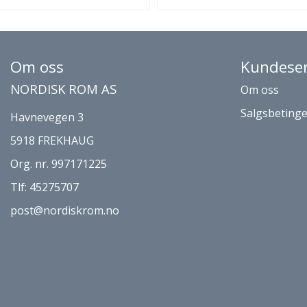
Om oss
Kundeser
NORDISK ROM AS
Om oss
Salgsbetinge
Havnevegen 3
5918 FREKHAUG
Org. nr. 997171225
Tlf:
45275707
post@nordiskrom.no