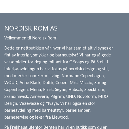
NORDISK ROM AS
Velkommen til Nordisk Rom!
Dette er nettbutikken vår hvor vi har samlet alt vi synes er
fint av interiør, smykker og barneutstyr! Vi har også gode
vaskemidler for deg og miljøet fra C Soaps og På Stell. I
interiøravdelingen har vi fokus på nordisk design og stil,
med merker som Ferm Living, Normann Copenhagen,
WOUD, Anne Black, Dottir, Cooee, Mrs. Miccio, Spring
Copenhagen, Menu, Ernst, Søgne, Hübsch, Specktrum,
Skandinavisk, Annevera, Pilgrim, UND, Novoform, MIJO
Design, Vissevasse og Ylvaya. Vi har også en stor
barneavdeling med barneutstyr, barnelamper,
barneservise og leker fra Liewood.
På Frekhaug utenfor Bergen har vi en butikk som du er