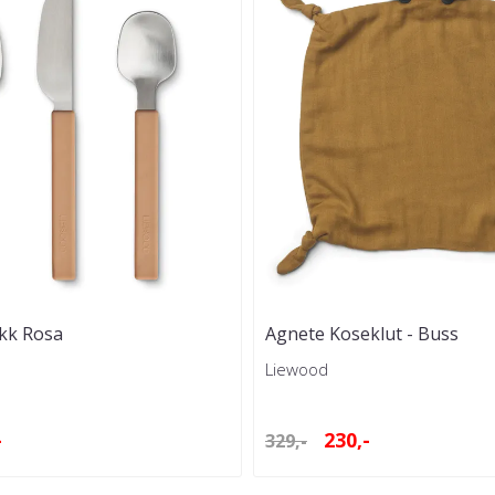
ikk Rosa
Agnete Koseklut - Buss
Liewood
-
230,-
329,-