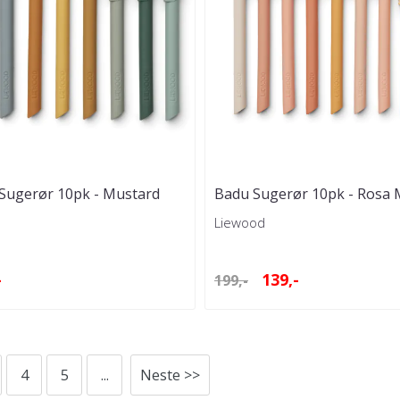
 Sugerør 10pk - Mustard
Badu Sugerør 10pk - Rosa 
Liewood
-
139,-
199,-
4
5
...
Neste >>