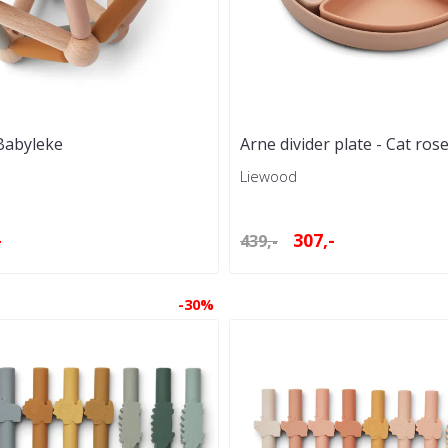
Babyleke
Arne divider plate - Cat ros
Liewood
-
307,-
439,-
-30%