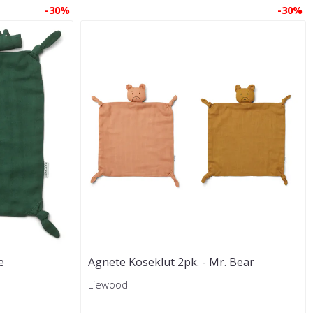
-30%
-30%
e
Agnete Koseklut 2pk. - Mr. Bear
Tuscany ...
Liewood