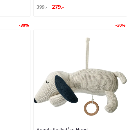
279,-
399,-
-30%
-30%
Angela Spilledåse Hund