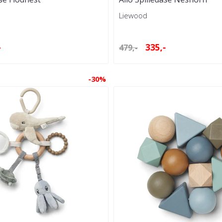
Liewood
-
335,-
479,-
-30%