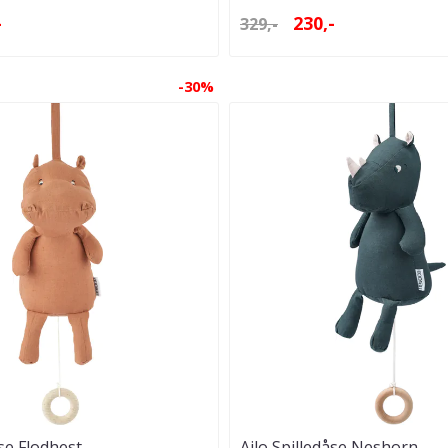
-
230,-
329,-
-30%
åse Flodhest
Ailo Spilledåse Neshorn