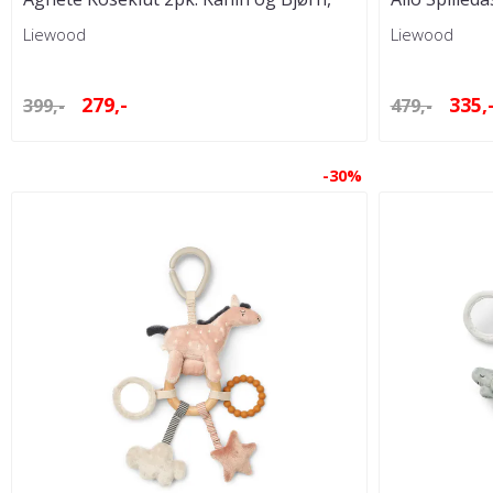
Oat/Golden ...
Liewood
Liewood
279,-
335,
399,-
479,-
-30%