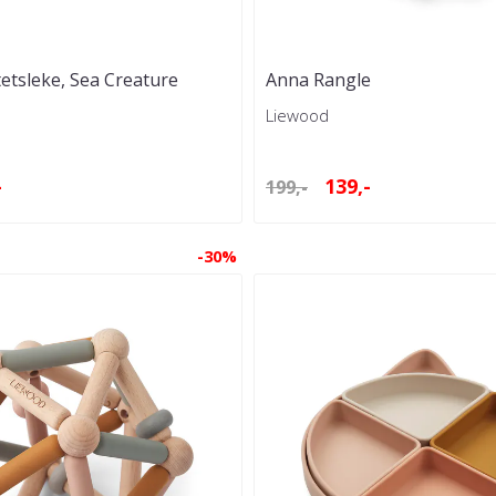
tetsleke, Sea Creature
Anna Rangle
Liewood
-
139,-
199,-
-30%