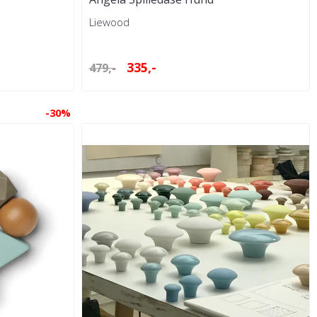
Liewood
335,-
479,-
-30%