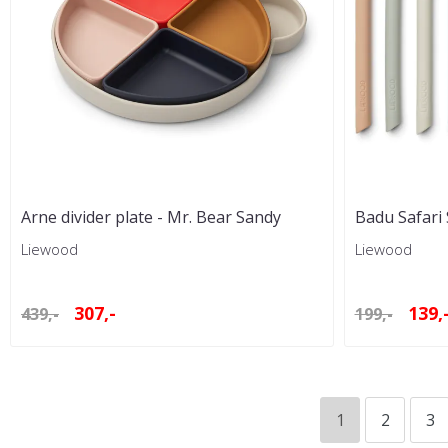
Arne divider plate - Mr. Bear Sandy
Badu Safari
Multimiks
Multi Mix
Liewood
Liewood
307,-
139,
439,-
199,-
1
2
3