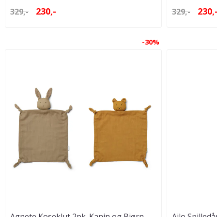
230,-
230,
329,-
329,-
-30%
Agnete Koseklut 2pk. Kanin og Bjørn,
Ailo Spilled