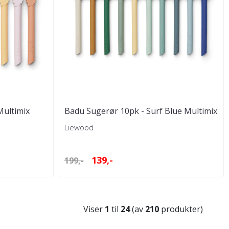
Multimix
Badu Sugerør 10pk - Surf Blue Multimix
Liewood
139,-
199,-
Viser
1
til
24
(av
210
produkter)