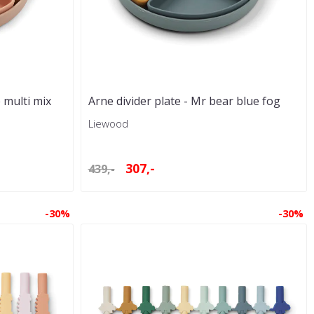
e multi mix
Arne divider plate - Mr bear blue fog
multi mix
Liewood
307,-
439,-
-30%
-30%