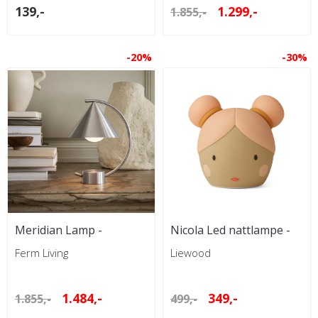
139,-
1.299,-
1.855,-
-20%
-30%
Meridian Lamp -
Nicola Led nattlampe -
Brushed steel
Jente
Ferm Living
Liewood
1.484,-
349,-
1.855,-
499,-