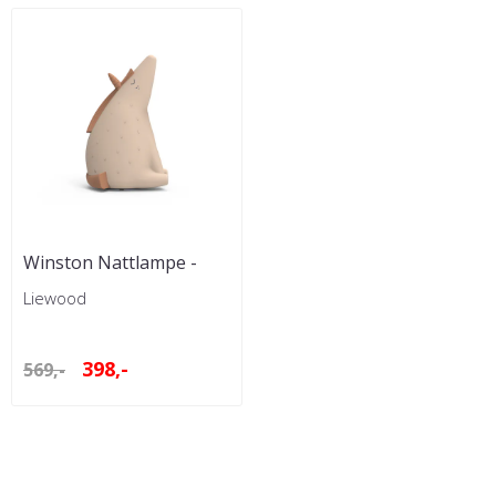
Winston Nattlampe -
Enhjørning
Liewood
398,-
569,-