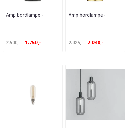
Amp bordlampe -
Amp bordlampe -
Grå/svart
Hvit/Messing
1.750,-
2.048,-
2.500,-
2.925,-