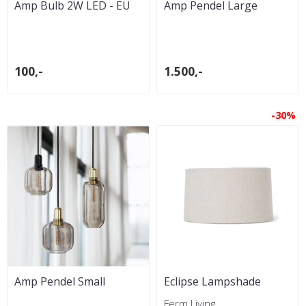
Amp Bulb 2W LED - EU
Amp Pendel Large
E14 Clear
100,-
1.500,-
-30%
Amp Pendel Small
Eclipse Lampshade
Short - Natural
Ferm Living