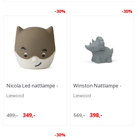
-30%
-30%
Nicola Led nattlampe -
Winston Nattlampe -
Superhero
Dinosaur
Liewood
Liewood
349,-
398,-
499,-
569,-
-30%