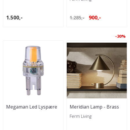
1.500,-
900,-
1.285,-
-30%
Megaman Led Lyspære
Meridian Lamp - Brass
G9 2W
Ferm Living