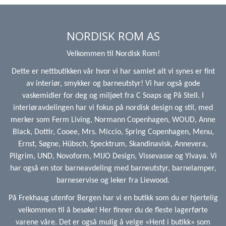
NORDISK ROM AS
Velkommen til Nordisk Rom!
Dette er nettbutikken vår hvor vi har samlet alt vi synes er fint
av interiør, smykker og barneutstyr! Vi har også gode
vaskemidler for deg og miljøet fra C Soaps og På Stell. I
interiøravdelingen har vi fokus på nordisk design og stil, med
merker som Ferm Living, Normann Copenhagen, WOUD, Anne
Black, Dottir, Cooee, Mrs. Miccio, Spring Copenhagen, Menu,
Ernst, Søgne, Hübsch, Specktrum, Skandinavisk, Annevera,
Pilgrim, UND, Novoform, MIJO Design, Vissevasse og Ylvaya. Vi
har også en stor barneavdeling med barneutstyr, barnelamper,
barneservise og leker fra Liewood.
På Frekhaug utenfor Bergen har vi en butikk som du er hjertelig
velkommen til å besøke! Her finner du de fleste lagerførte
varene våre. Det er også mulig å velge «Hent i butikk» som