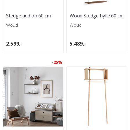
Stedge add on 60 cm -
Woud Stedge hylle 60 cm
Smoked Oak
- Smoked oak
Woud
Woud
2.599,-
5.489,-
-25%