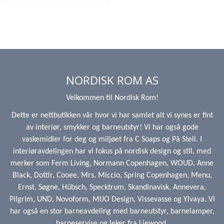
NORDISK ROM AS
Velkommen til Nordisk Rom!
Dette er nettbutikken vår hvor vi har samlet alt vi synes er fint
av interiør, smykker og barneutstyr! Vi har også gode
vaskemidler for deg og miljøet fra C Soaps og På Stell. I
interiøravdelingen har vi fokus på nordisk design og stil, med
merker som Ferm Living, Normann Copenhagen, WOUD, Anne
Black, Dottir, Cooee, Mrs. Miccio, Spring Copenhagen, Menu,
Ernst, Søgne, Hübsch, Specktrum, Skandinavisk, Annevera,
Pilgrim, UND, Novoform, MIJO Design, Vissevasse og Ylvaya. Vi
har også en stor barneavdeling med barneutstyr, barnelamper,
barneservise og leker fra Liewood.