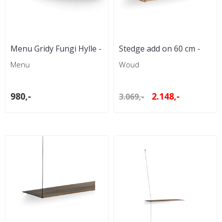
Menu Gridy Fungi Hylle -
Stedge add on 60 cm -
Svart
Hvitpigmentert eik
Menu
Woud
980,-
2.148,-
3.069,-