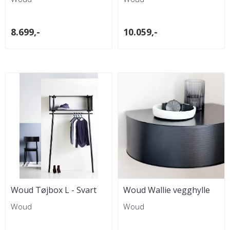
8.699,-
10.059,-
Woud Tøjbox L - Svart
Woud Wallie vegghylle
m/skuff - Svart
Woud
Woud