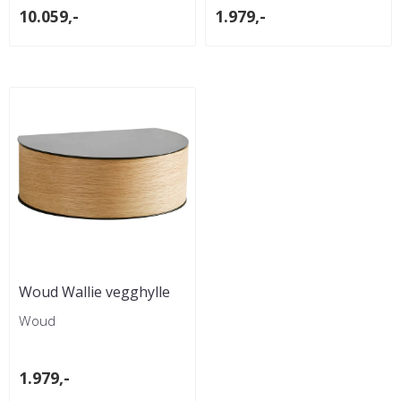
10.059,-
1.979,-
Woud Wallie vegghylle
m/skuff - Svart/Eik
Woud
1.979,-