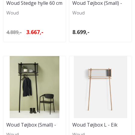
Woud Stedge hylle 60 cm
Woud Tøjbox (Small) -
- Svartmalt Eik
Eik
Woud
Woud
3.667,-
8.699,-
4.889,-
Woud Tøjbox (Small) -
Woud Tøjbox L - Eik
Svart
Woud
Woud