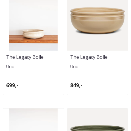
The Legacy Bolle
The Legacy Bolle
Marsipan
Marsipan , Stor
Und
Und
699,-
849,-