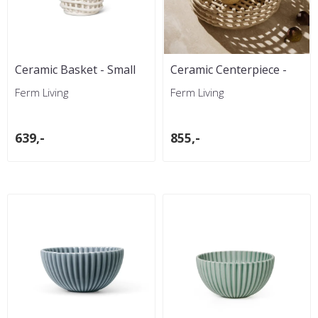
Ceramic Basket - Small
Ceramic Centerpiece -
Off -white
Cashmere
Ferm Living
Ferm Living
639,-
855,-