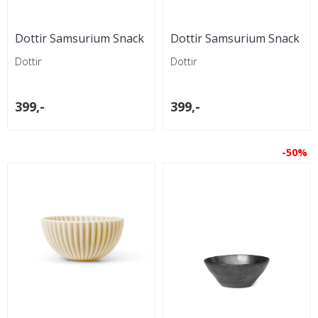
Dottir Samsurium Snack
Dottir Samsurium Snack
Bowl Blå
Bowl Grønn
Dottir
Dottir
399,-
399,-
-50%