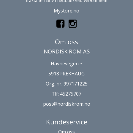
fraktalternativ i nettbutikken. Velkommen!
Mystore.no
Om oss
NORDISK ROM AS
Havnevegen 3
5918 FREKHAUG
Org. nr. 997171225
Tlf:
45275707
post@nordiskrom.no
Kundeservice
Om oss