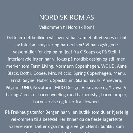
NORDISK ROM AS
Velkommen til Nordisk Rom!
Dette er nettbutikken vår hvor vi har samlet alt vi synes er fint
av interiør, smykker og barneutstyr! Vi har også gode
vaskemidler for deg og miljøet fra C Soaps og På Stell. I
interiøravdelingen har vi fokus på nordisk design og stil, med
merker som Ferm Living, Normann Copenhagen, WOUD, Anne
Black, Dottir, Cooee, Mrs. Miccio, Spring Copenhagen, Menu,
Ernst, Søgne, Hübsch, Specktrum, Skandinavisk, Annevera,
Pilgrim, UND, Novoform, MIJO Design, Vissevasse og Ylvaya. Vi
har også en stor barneavdeling med barneutstyr, barnelamper,
barneservise og leker fra Liewood.
På Frekhaug utenfor Bergen har vi en butikk som du er hjertelig
velkommen til å besøke! Her finner du de fleste lagerførte
varene våre. Det er også mulig å velge «Hent i butikk» som