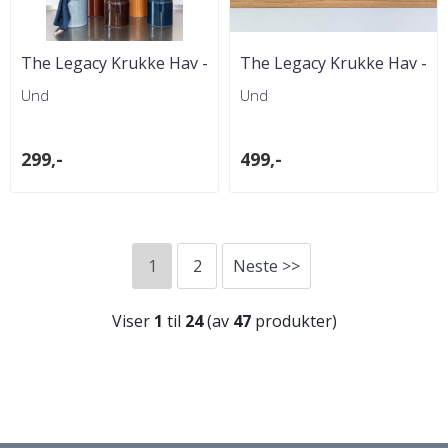
The Legacy Krukke Hav -
The Legacy Krukke Hav -
10x10 cm
14 x16 cm
Und
Und
299,-
499,-
1
2
Neste >>
Viser
1
til
24
(av
47
produkter)