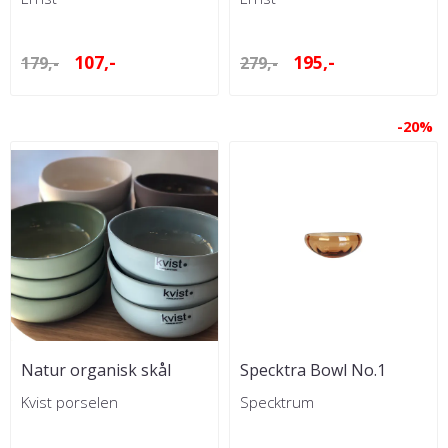
107,-
195,-
179,-
279,-
-20%
Natur organisk skål
Specktra Bowl No.1
Amber
Kvist porselen
Specktrum