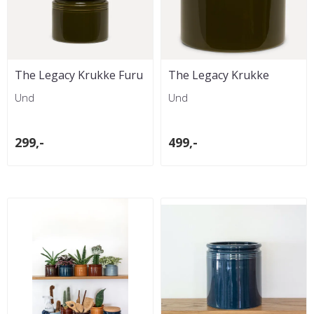
The Legacy Krukke Furu
The Legacy Krukke
- 10x10 cm
Furu- 14 x16 cm
Und
Und
299,-
499,-