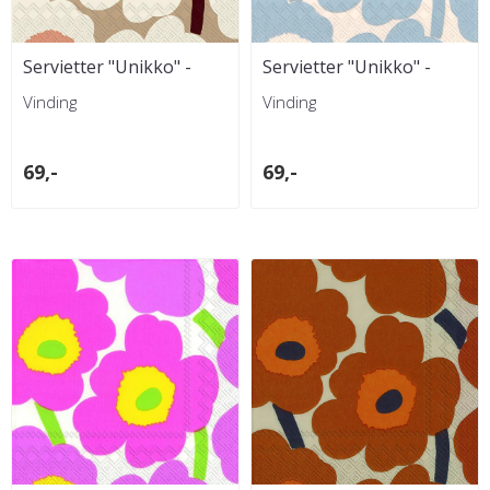
Servietter "Unikko" -
Servietter "Unikko" -
Krem
Krem/Lys blå
Vinding
Vinding
69,-
69,-