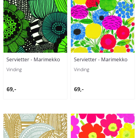
Servietter - Marimekko
Servietter - Marimekko
Siirtolapuutarha lunch
Sitruunapuu pink lunch
Vinding
Vinding
69,-
69,-