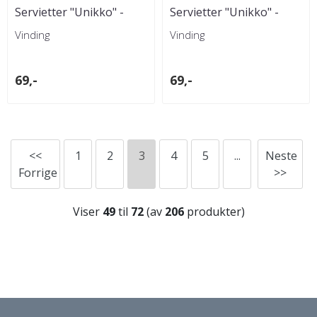
Servietter "Unikko" -
Servietter "Unikko" -
Rosa/Gul
Terracotta
Vinding
Vinding
69,-
69,-
<<
1
2
3
4
5
...
Neste
Forrige
>>
Viser
49
til
72
(av
206
produkter)