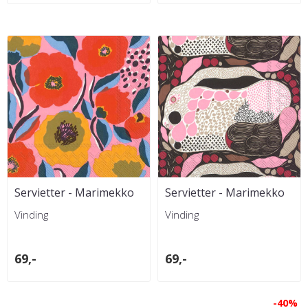
Servietter - Marimekko
Servietter - Marimekko
Rosarium Rose Lunch
Rusakko Blue Lunch
Vinding
Vinding
69,-
69,-
-40%