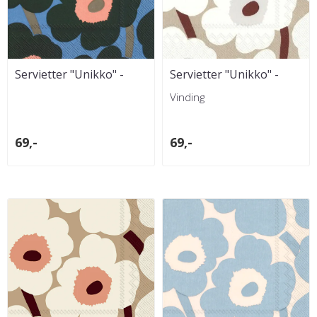
Servietter "Unikko" -
Servietter "Unikko" -
Grønn/Blå
Hvit/Lin
Vinding
69,-
69,-