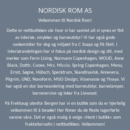
NORDISK ROM AS
Velkommen til Nordisk Rom!
Dette er nettbutikken vår hvor vi har samlet alt vi synes er fint
av interiør, smykker og barneutstyr! Vi har også gode
vaskemidler for deg og miljøet fra C Soaps og På Stell. I
interiøravdelingen har vi fokus på nordisk design og stil, med
merker som Ferm Living, Normann Copenhagen, WOUD, Anne
Black, Dottir, Cooee, Mrs. Miccio, Spring Copenhagen, Menu,
Ernst, Søgne, Hübsch, Specktrum, Skandinavisk, Annevera,
Pilgrim, UND, Novoform, MIJO Design, Vissevasse og Ylvaya. Vi
har også en stor barneavdeling med barneutstyr, barnelamper,
barneservise og leker fra Liewood.
På Frekhaug utenfor Bergen har vi en butikk som du er hjertelig
velkommen til å besøke! Her finner du de fleste lagerførte
varene våre. Det er også mulig å velge «Hent i butikk» som
fraktalternativ i nettbutikken. Velkommen!