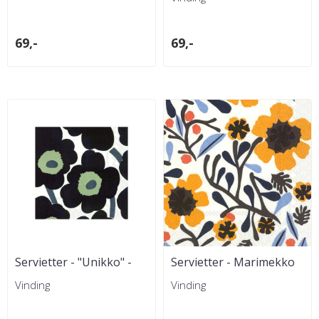
69,-
69,-
Servietter - "Unikko" -
Servietter - Marimekko
Svart
Mykerö White Yellow
Vinding
Vinding
Lunch