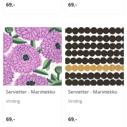
69,-
69,-
Servietter - Marimekko
Servietter - Marimekko
Primavera Lilac Lunch
Räsymatto Black Gold
Vinding
Vinding
Lunch
69,-
69,-