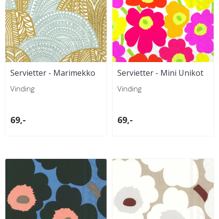
Servietter - Marimekko
Servietter - Mini Unikot
Vuorilaakso Gold Sil
Vinding
Vinding
69,-
69,-