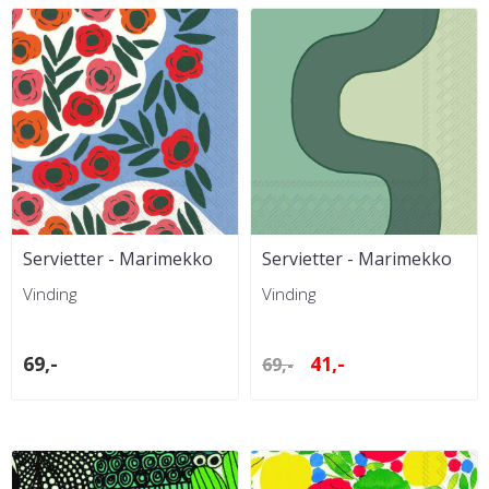
Servietter - Marimekko
Servietter - Marimekko
Ruukku Blue Lunch
Seireeni Light Green
Vinding
Vinding
Lunch
69,-
41,-
69,-