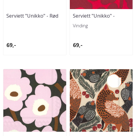
Serviett "Unikko" - Rød
Serviett "Unikko" -
Rød/Rød
Vinding
69,-
69,-