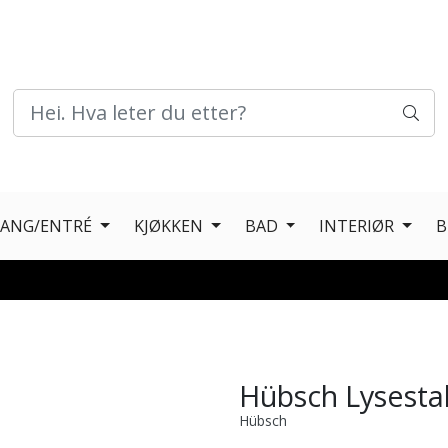
GANG/ENTRÉ
KJØKKEN
BAD
INTERIØR
B
Hübsch Lysestak
Hübsch