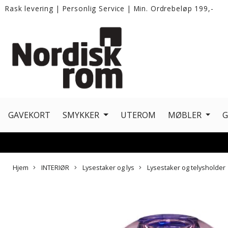
Rask levering
|
Personlig Service
|
Min. Ordrebeløp 199,-
GAVEKORT
SMYKKER
UTEROM
MØBLER
Hjem
INTERIØR
Lysestaker og lys
Lysestaker og telysholder