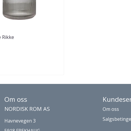
 Rikke
Om oss
Kundeser
NORDISK ROM AS
Om oss
Salgsbetinge
Havnevegen 3
5918 FREKHAUG