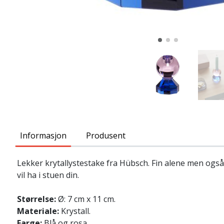
Informasjon
Produsent
Lekker krytallystestake fra Hübsch. Fin alene men ogs
vil ha i stuen din.
Størrelse:
Ø: 7 cm x 11 cm.
Materiale:
Krystall.
Farge:
Blå og rosa.