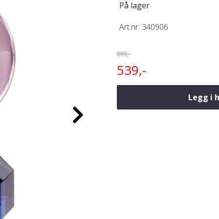
På lager
Art.nr:
340906
899,-
539,-
Legg i 