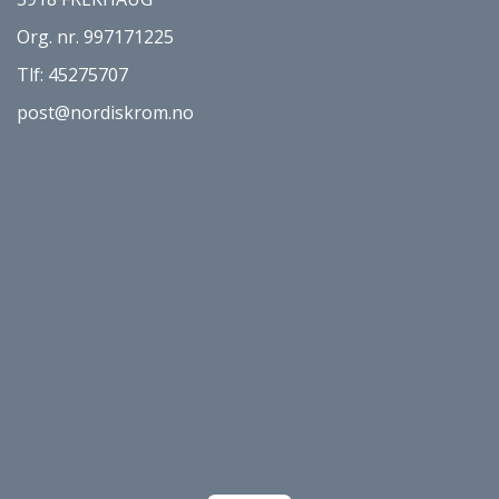
Org. nr. 997171225
Tlf:
45275707
post@nordiskrom.no