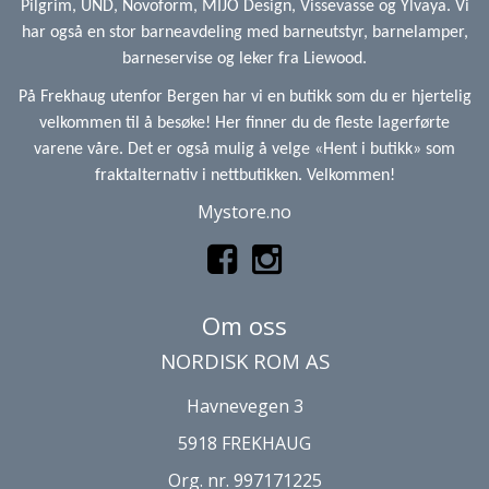
Pilgrim, UND, Novoform, MIJO Design, Vissevasse og Ylvaya. Vi
har også en stor barneavdeling med barneutstyr, barnelamper,
barneservise og leker fra Liewood.
På Frekhaug utenfor Bergen har vi en butikk som du er hjertelig
velkommen til å besøke! Her finner du de fleste lagerførte
varene våre. Det er også mulig å velge «Hent i butikk» som
fraktalternativ i nettbutikken. Velkommen!
Mystore.no
Om oss
NORDISK ROM AS
Havnevegen 3
5918 FREKHAUG
Org. nr. 997171225