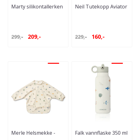
Marty silikontallerken
Neil Tutekopp Aviator
2 pk - Cat apple ...
209,-
160,-
299,-
229,-
-30%
-30%
Merle Helsmekke -
Falk vannflaske 350 ml