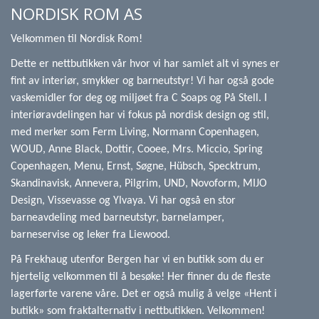
NORDISK ROM AS
Velkommen til Nordisk Rom!
Dette er nettbutikken vår hvor vi har samlet alt vi synes er
fint av interiør, smykker og barneutstyr! Vi har også gode
vaskemidler for deg og miljøet fra C Soaps og På Stell. I
interiøravdelingen har vi fokus på nordisk design og stil,
med merker som Ferm Living, Normann Copenhagen,
WOUD, Anne Black, Dottir, Cooee, Mrs. Miccio, Spring
Copenhagen, Menu, Ernst, Søgne, Hübsch, Specktrum,
Skandinavisk, Annevera, Pilgrim, UND, Novoform, MIJO
Design, Vissevasse og Ylvaya. Vi har også en stor
barneavdeling med barneutstyr, barnelamper,
barneservise og leker fra Liewood.
På Frekhaug utenfor Bergen har vi en butikk som du er
hjertelig velkommen til å besøke! Her finner du de fleste
lagerførte varene våre. Det er også mulig å velge «Hent i
butikk» som fraktalternativ i nettbutikken. Velkommen!