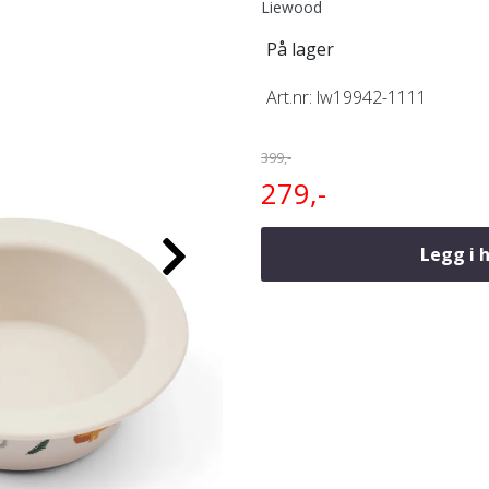
Liewood
På lager
Art.nr:
lw19942-1111
399,-
279,-
Legg i 