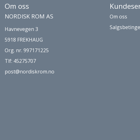
Om oss
Kundeser
NORDISK ROM AS
Om oss
Salgsbetinge
Havnevegen 3
5918 FREKHAUG
Org. nr. 997171225
Tlf:
45275707
post@nordiskrom.no