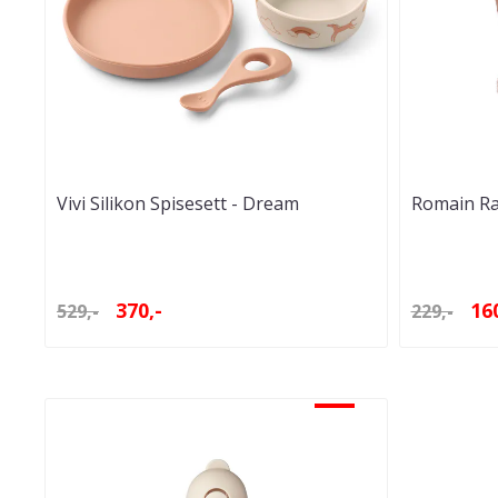
Vivi Silikon Spisesett - Dream
Romain Ra
370,-
160
529,-
229,-
-30%