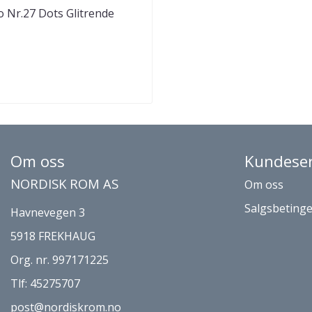
o Nr.27 Dots Glitrende
un
Om oss
Kundeser
NORDISK ROM AS
Om oss
Salgsbetinge
Havnevegen 3
5918 FREKHAUG
Org. nr. 997171225
Tlf:
45275707
post@nordiskrom.no