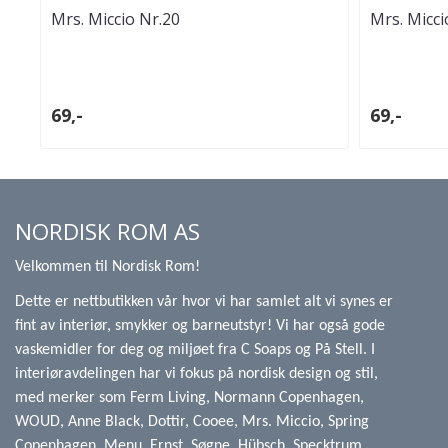
Mrs. Miccio Nr.20
Mrs. Micci
Lilla/sølv/glittergrønn
Grønn, Br
69,-
69,-
NORDISK ROM AS
Velkommen til Nordisk Rom!
Dette er nettbutikken vår hvor vi har samlet alt vi synes er
fint av interiør, smykker og barneutstyr! Vi har også gode
vaskemidler for deg og miljøet fra C Soaps og På Stell. I
interiøravdelingen har vi fokus på nordisk design og stil,
med merker som Ferm Living, Normann Copenhagen,
WOUD, Anne Black, Dottir, Cooee, Mrs. Miccio, Spring
Copenhagen, Menu, Ernst, Søgne, Hübsch, Specktrum,