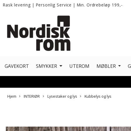
Rask levering
|
Personlig Service
|
Min. Ordrebeløp 199,-
GAVEKORT
SMYKKER
UTEROM
MØBLER
Hjem
INTERIØR
Lysestaker og lys
Kubbelys og lys