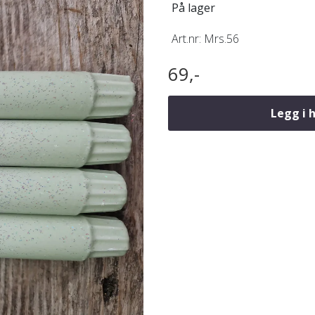
På lager
Art.nr:
Mrs.56
69,-
Legg i 