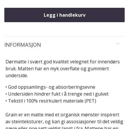
Legg i handlekurv
INFORMASJON
Dørmatte i svært god kvalitet velegnet for innendørs
bruk. Matten har en myk overflate og gummiert
underside.
• God oppsamlings- og absorberingsevne
• Undersiden hindrer fukt i å trenge ned i gulvet
• Tekstil i 100% resirkulert materiale (PET)
Grain er en matte med et organisk mønster inspirert
av steinteksturer, og kan gi assosiasjoner til det veldig
nære eller noe sett veldig langt i fra. Mattene har en