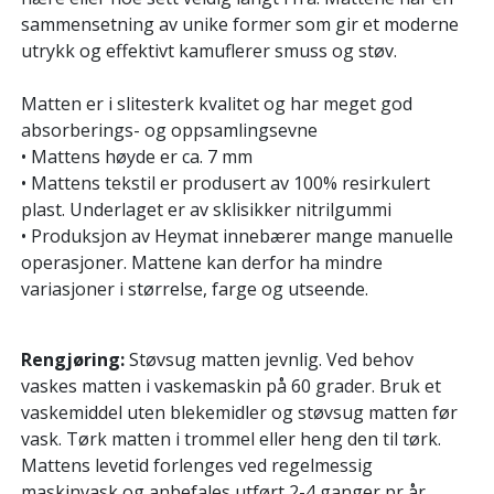
sammensetning av unike former som gir et moderne
utrykk og effektivt kamuflerer smuss og støv.
Matten er i slitesterk kvalitet og har meget god
absorberings- og oppsamlingsevne
• Mattens høyde er ca. 7 mm
• Mattens tekstil er produsert av 100% resirkulert
plast. Underlaget er av sklisikker nitrilgummi
• Produksjon av Heymat innebærer mange manuelle
operasjoner. Mattene kan derfor ha mindre
variasjoner i størrelse, farge og utseende.
Rengjøring:
Støvsug matten jevnlig. Ved behov
vaskes matten i vaskemaskin på 60 grader. Bruk et
vaskemiddel uten blekemidler og støvsug matten før
vask. Tørk matten i trommel eller heng den til tørk.
Mattens levetid forlenges ved regelmessig
maskinvask og anbefales utført 2-4 ganger pr år.