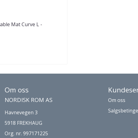
able Mat Curve L -
dig
Om oss
Kundeser
NORDISK ROM AS
Om oss
Salgsbetinge
Havnevegen 3
5918 FREKHAUG
Org. nr. 997171225