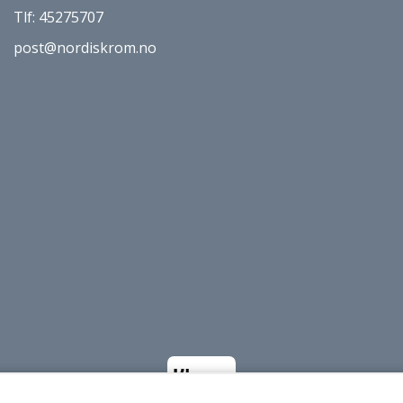
Tlf:
45275707
post@nordiskrom.no