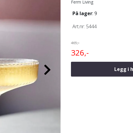
Ferm Living
På lager
: 9
Art.nr:
5444
465,-
326,-
Legg i 