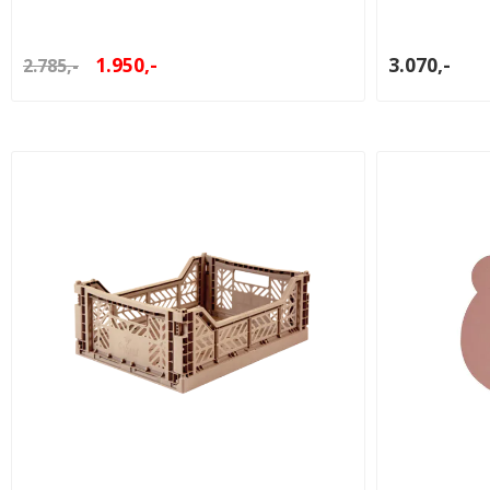
1.950,-
3.070,-
2.785,-