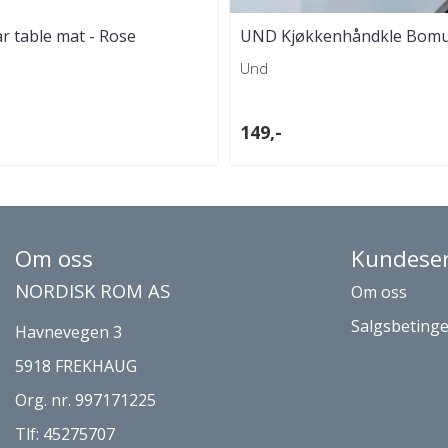
r table mat - Rose
UND Kjøkkenhåndkle Bomull
Und
149,-
Om oss
Kundeser
NORDISK ROM AS
Om oss
Salgsbetinge
Havnevegen 3
5918 FREKHAUG
Org. nr. 997171225
Tlf:
45275707