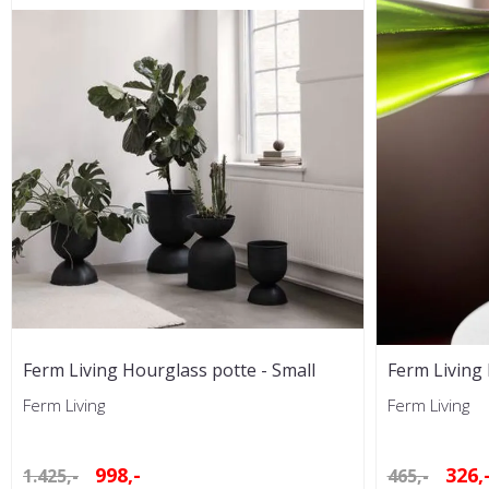
Ferm Living Hourglass potte - Small
Ferm Living
pk
Ferm Living
Ferm Living
998,-
326,
1.425,-
465,-