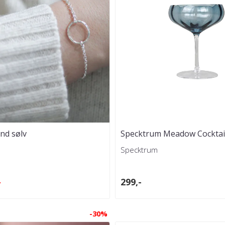
nd sølv
Specktrum Meadow Cocktail
Blue
Specktrum
-
299,-
-30%