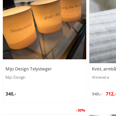
Mijo Design Telysbeger
Kvist, armbå
Mijo Design
Annevera
340,-
712,
949,-
-30%