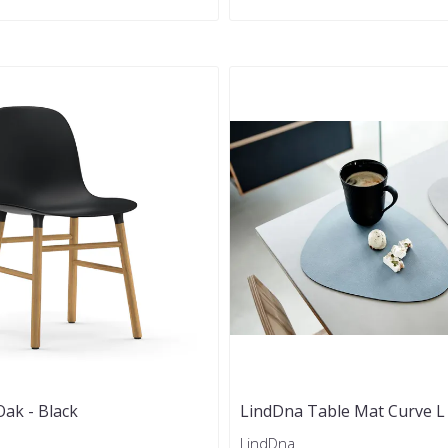
ak - Black
LindDna Table Mat Curve L 
Dobbeltsidig
LindDna